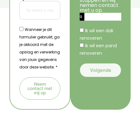
stappen en wij
nemen contact
met u op.
9
%
Wanneer je dit
Ik wil een dak
formulier gebruikt, ga
renoveren
je akkoord met de
Ik wil een pand
opslag en verwerking
renoveren
van jouw gegevens
door deze website. *
Volgende
A
Neem
l
contact met
mij op
t
A
e
l
r
t
n
e
a
r
t