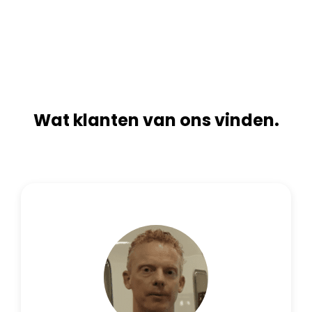
n
i
a
v
t
e
i
:
v
e
:
Wat klanten van ons vinden.