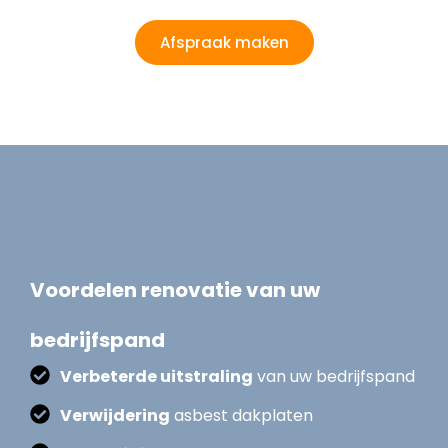
Afspraak maken
Voordelen renovatie van uw
bedrijfspand
Verbeterde uitstraling
van uw bedrijfspand
Verwijdering
asbest dakplaten