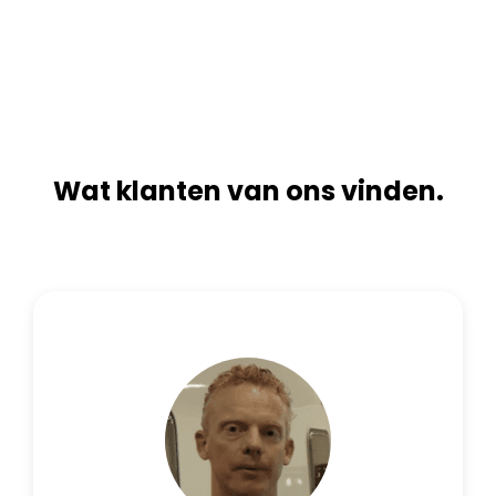
n
i
a
v
t
e
i
:
v
e
:
Wat klanten van ons vinden.