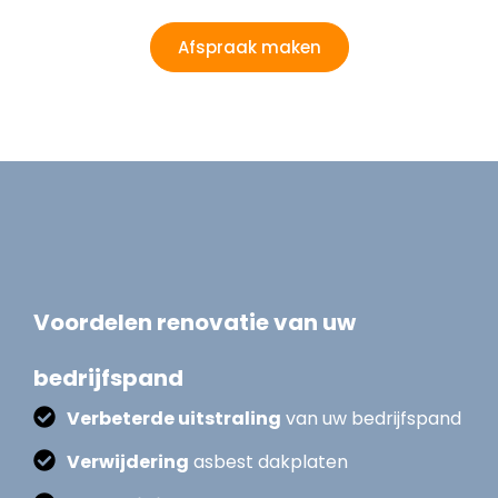
Afspraak maken
Voordelen renovatie van uw
bedrijfspand
Verbeterde uitstraling
van uw bedrijfspand
Verwijdering
asbest dakplaten