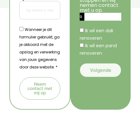
stappen en wij
nemen contact
met u op.
9
%
Wanneer je dit
Ik wil een dak
formulier gebruikt, ga
renoveren
je akkoord met de
Ik wil een pand
opslag en verwerking
renoveren
van jouw gegevens
door deze website. *
Volgende
A
Neem
l
contact met
mij op
t
A
e
l
r
t
n
e
a
r
t