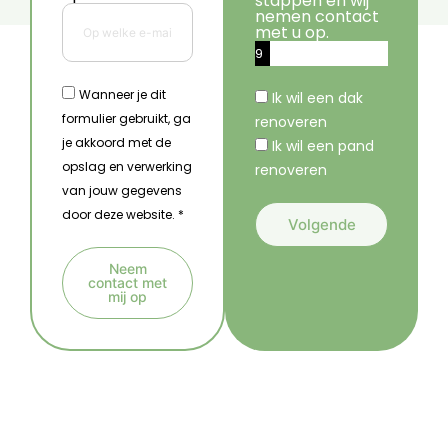
stappen en wij
nemen contact
met u op.
9
%
Wanneer je dit
Ik wil een dak
formulier gebruikt, ga
renoveren
je akkoord met de
Ik wil een pand
opslag en verwerking
renoveren
van jouw gegevens
door deze website. *
Volgende
A
Neem
l
contact met
mij op
t
A
e
l
r
t
n
e
a
r
t