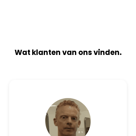
n
i
a
v
t
e
i
:
v
e
:
Wat klanten van ons vinden.