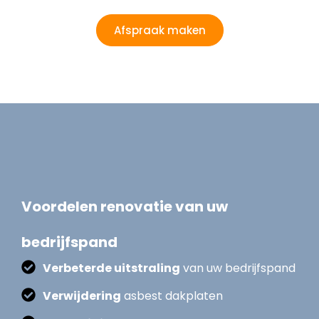
Afspraak maken
Voordelen renovatie van uw
bedrijfspand
Verbeterde uitstraling
van uw bedrijfspand
Verwijdering
asbest dakplaten