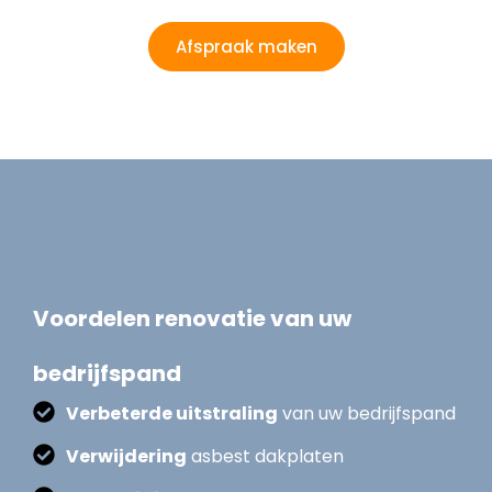
Afspraak maken
Voordelen renovatie van uw
bedrijfspand
Verbeterde uitstraling
van uw bedrijfspand
Verwijdering
asbest dakplaten