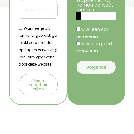
stappen en wij
nemen contact
met u op.
9
%
Wanneer je dit
Ik wil een dak
formulier gebruikt, ga
renoveren
je akkoord met de
Ik wil een pand
opslag en verwerking
renoveren
van jouw gegevens
door deze website. *
Volgende
A
Neem
l
contact met
mij op
t
A
e
l
r
t
n
e
a
r
t