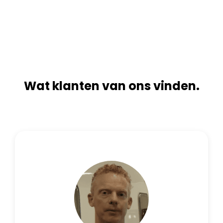
n
i
a
v
t
e
i
:
v
e
:
Wat klanten van ons vinden.