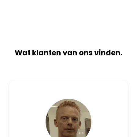
n
i
a
v
t
e
i
:
v
e
:
Wat klanten van ons vinden.