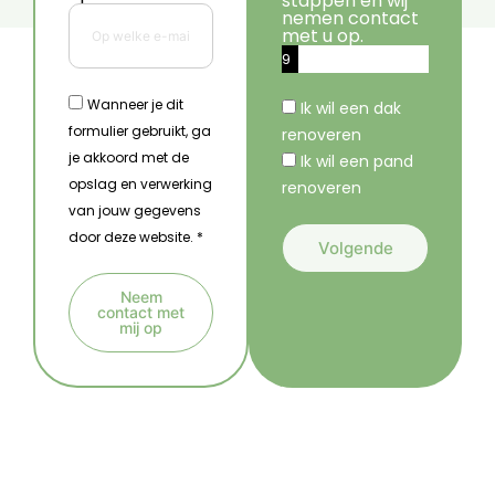
stappen en wij
nemen contact
met u op.
9
%
Wanneer je dit
Ik wil een dak
formulier gebruikt, ga
renoveren
je akkoord met de
Ik wil een pand
opslag en verwerking
renoveren
van jouw gegevens
door deze website. *
Volgende
A
Neem
l
contact met
mij op
t
A
e
l
r
t
n
e
a
r
t