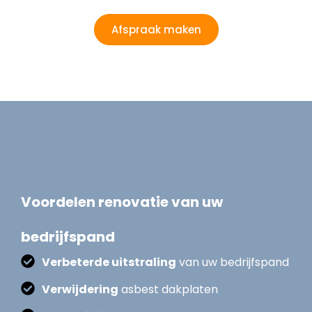
Afspraak maken
Voordelen renovatie van uw
bedrijfspand
Verbeterde uitstraling
van uw bedrijfspand
Verwijdering
asbest dakplaten