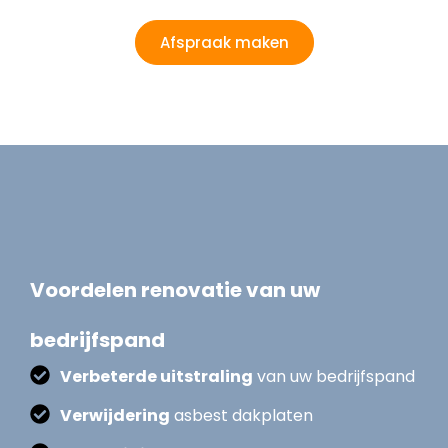
Afspraak maken
Voordelen renovatie van uw
bedrijfspand
Verbeterde uitstraling
van uw bedrijfspand
Verwijdering
asbest dakplaten