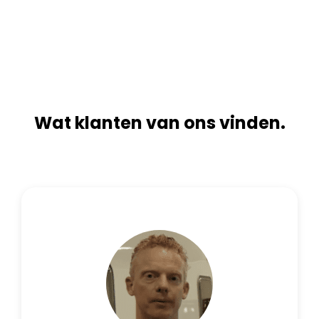
n
i
a
v
t
e
i
:
v
e
:
Wat klanten van ons vinden.