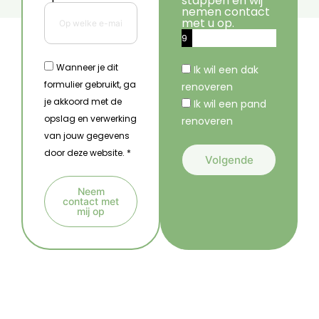
stappen en wij
nemen contact
met u op.
9
%
Wanneer je dit
Ik wil een dak
formulier gebruikt, ga
renoveren
je akkoord met de
Ik wil een pand
opslag en verwerking
renoveren
van jouw gegevens
door deze website. *
Volgende
A
Neem
l
contact met
mij op
t
A
e
l
r
t
n
e
a
r
t