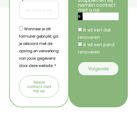
stappen en wij
nemen contact
met u op.
9
%
Wanneer je dit
Ik wil een dak
formulier gebruikt, ga
renoveren
je akkoord met de
Ik wil een pand
opslag en verwerking
renoveren
van jouw gegevens
door deze website. *
Volgende
A
Neem
l
contact met
mij op
t
A
e
l
r
t
n
e
a
r
t