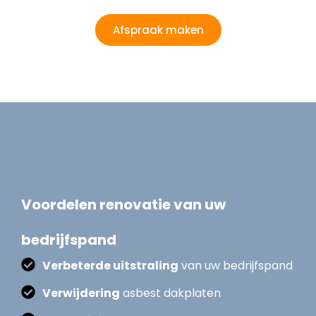
Afspraak maken
Voordelen renovatie van uw
bedrijfspand
Verbeterde uitstraling
van uw bedrijfspand
Verwijdering
asbest dakplaten