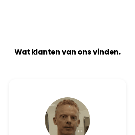
n
i
a
v
t
e
i
:
v
e
:
Wat klanten van ons vinden.