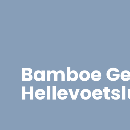
Asbest
Bedrijfspand Renovatie
Bamboe Ge
Hellevoetsl