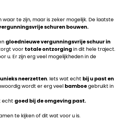
waar te zijn, maar is zeker mogelijk. De laatste
vergunningsvrije schuren bouwen.
een
gloednieuwe vergunningsvrije schuur in
zorgt voor
totale ontzorging
in dit hele traject.
or u. Er zijn erg veel mogelijkheden in de
unieks neerzetten
. Iets wat echt
bij u past en
nwoordig wordt er erg veel
bamboe
gebruikt in
k echt
goed bij de omgeving past.
en te kijken of dit wat voor u is.