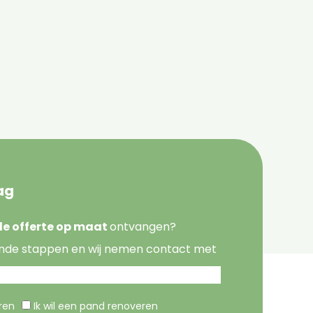
ag
nde offerte op maat
ontvangen?
nde stappen en wij nemen contact met
eren
Ik wil een pand renoveren