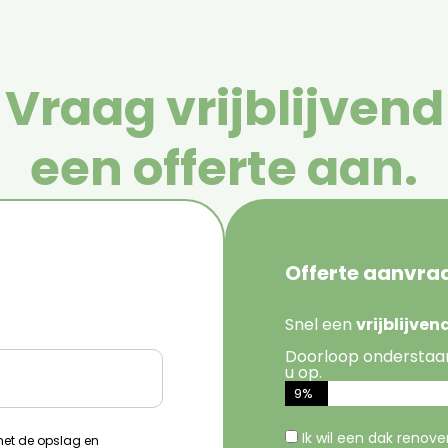
Vraag vrijblijvend
een offerte aan.
Offerte aanvra
Snel een
vrijblijve
Doorloop onderstaa
u op.
9%
Ik wil een dak renov
 met de opslag en