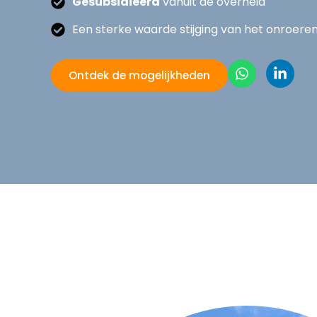
Gesubsidieerd
vanuit de overheid
Een sterke waarde stijging van het onroere
Ontdek de mogelijkheden