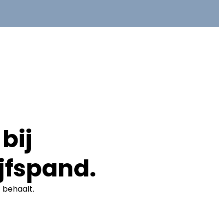
bij
jfspand.
t
behaalt.