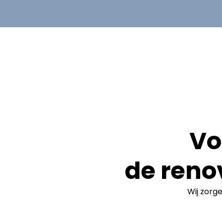
Vo
de reno
Wij zorg