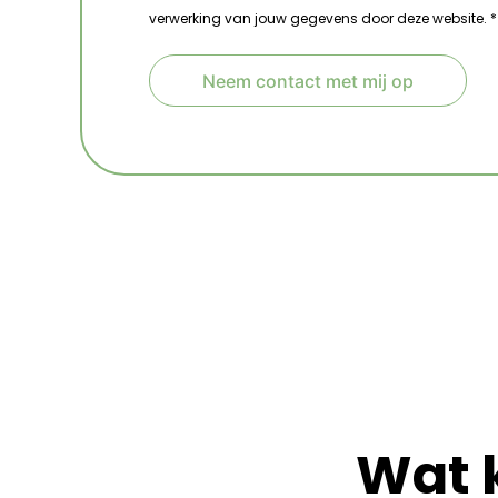
verwerking van jouw gegevens door deze website. *
Neem contact met mij op
A
l
t
e
r
n
a
t
i
v
e
:
Wat 