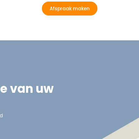
Afspraak maken
ie van uw
nd