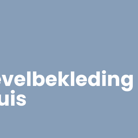
Overige Diensten
Over ons
Vacatures
Proje
velbekleding
uis