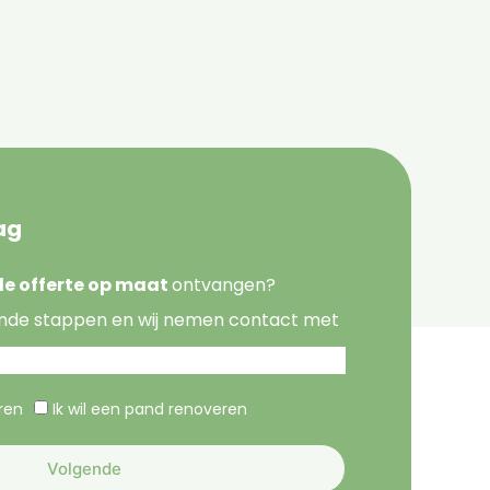
ag
nde offerte op maat
ontvangen?
nde stappen en wij nemen contact met
eren
Ik wil een pand renoveren
Volgende