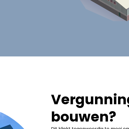
Vergunning
bouwen?
Dit klinkt tegenwoordig te mooi om 