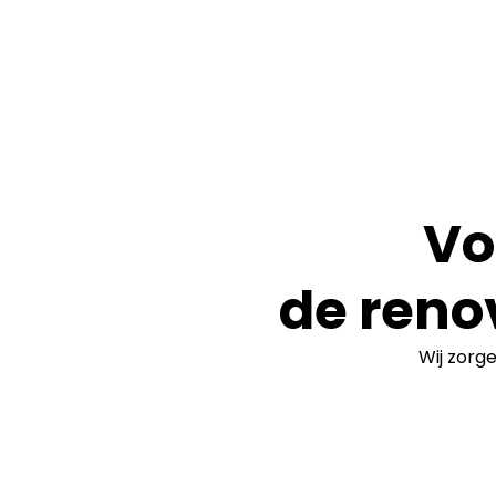
Vo
de reno
Wij zorg