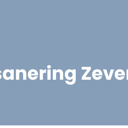
Overige Diensten
Over ons
Vacatures
Proje
sanering Zeve