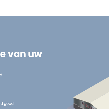
ie van uw
nd
nd goed