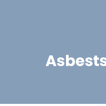
Asbest
Bedrijfspand Renovatie
Asbest