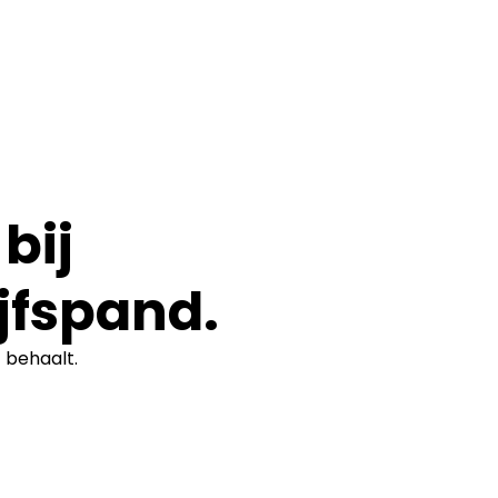
bij
jfspand.
t
behaalt.