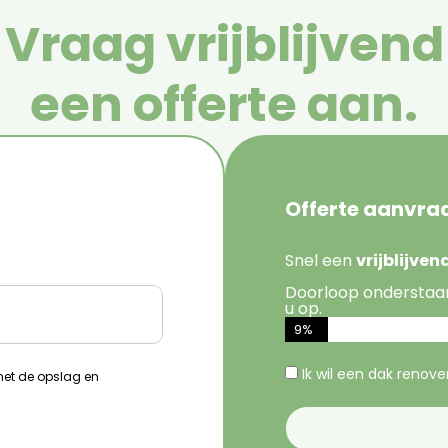
Vraag vrijblijvend
een offerte aan.
Offerte aanvra
Snel een
vrijblijve
Doorloop onderstaa
u op.
9%
Ik wil een dak renov
 met de opslag en