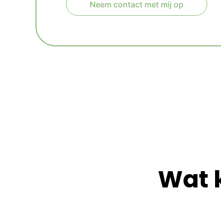
Neem contact met mij op
A
l
t
e
r
n
a
t
i
v
e
:
Wat 