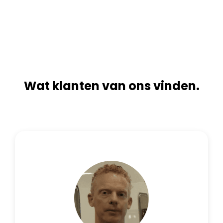
n
i
a
v
t
e
i
:
v
e
:
Wat klanten van ons vinden.