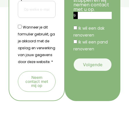
stappen en wij
nemen contact
met u op.
9
%
Wanneer je dit
Ik wil een dak
formulier gebruikt, ga
renoveren
je akkoord met de
Ik wil een pand
opslag en verwerking
renoveren
van jouw gegevens
door deze website. *
Volgende
A
Neem
l
contact met
mij op
t
A
e
l
r
t
n
e
a
r
t