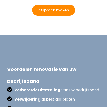
Afspraak maken
Voordelen renovatie van uw
bedrijfspand
Verbeterde uitstraling
van uw bedrijfspand
Verwijdering
asbest dakplaten