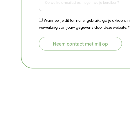
Wanneer je dit formulier gebruikt, ga je akkoord
verwerking van jouw gegevens door deze website. *
Neem contact met mij op
A
l
t
e
r
n
a
t
i
v
e