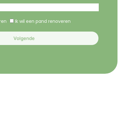
eren
Ik wil een pand renoveren
Volgende