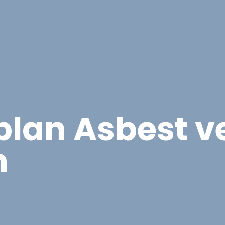
Overige Diensten
Over ons
Vacatures
Proje
plan Asbest v
n