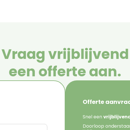
Vraag vrijblijvend
een offerte aan.
Offerte aanvra
Snel een
vrijblijve
Doorloop onderstaa