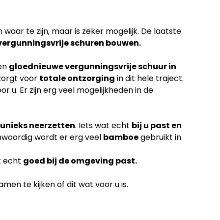
waar te zijn, maar is zeker mogelijk. De laatste
vergunningsvrije schuren bouwen.
een
gloednieuwe vergunningsvrije schuur in
zorgt voor
totale ontzorging
in dit hele traject.
or u. Er zijn erg veel mogelijkheden in de
unieks neerzetten
. Iets wat echt
bij u past en
nwoordig wordt er erg veel
bamboe
gebruikt in
k echt
goed bij de omgeving past.
en te kijken of dit wat voor u is.