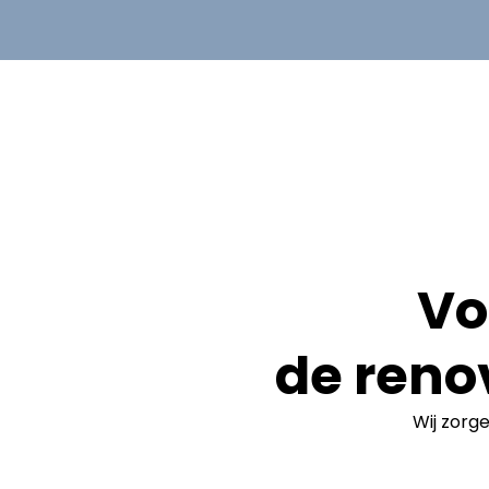
Vo
de reno
Wij zorg