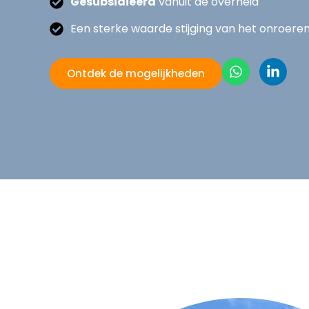
Gesubsidieerd
vanuit de overheid
Een sterke waarde stijging van het onroere
Ontdek de mogelijkheden