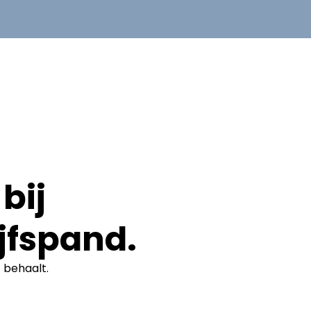
bij
jfspand.
t
behaalt.