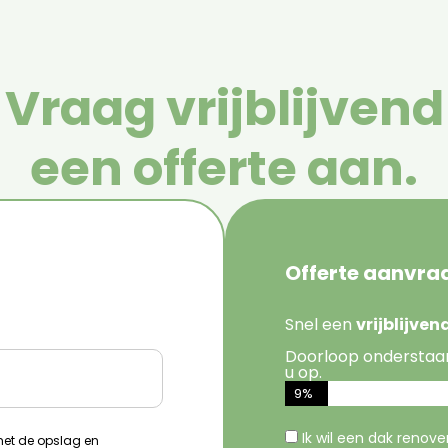
Vraag vrijblijvend
een offerte aan.
Offerte aanvra
Snel een
vrijblijve
Doorloop onderstaa
u op.
9%
Ik wil een dak renov
 met de opslag en