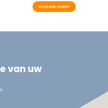
Afspraak maken
ie van uw
nd