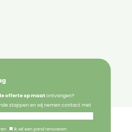
ag
nde offerte op maat
ontvangen?
nde stappen en wij nemen contact met
eren
Ik wil een pand renoveren