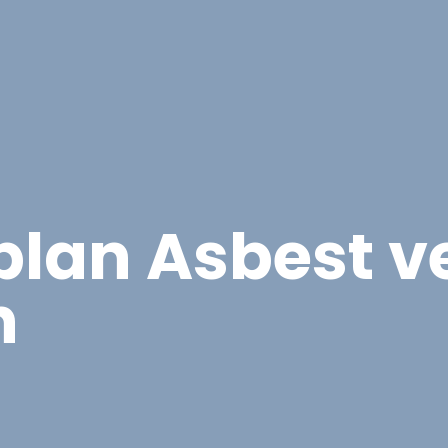
Overige Diensten
Over ons
Vacatures
Proje
plan Asbest v
n