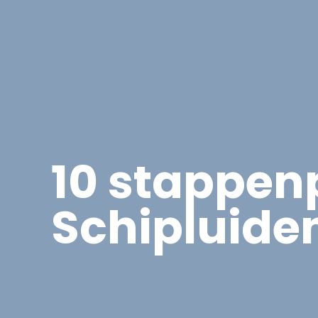
Asbest
Bedrijfspand Renovatie
10 stappen
Schipluide