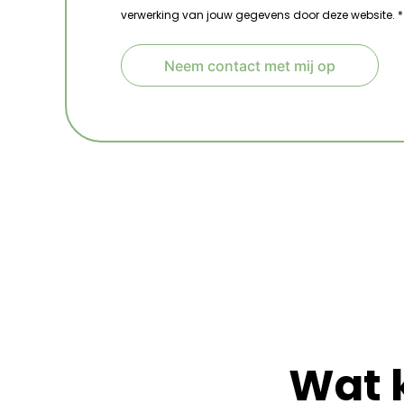
verwerking van jouw gegevens door deze website. *
Neem contact met mij op
A
l
t
e
r
n
a
t
i
v
e
:
Wat 