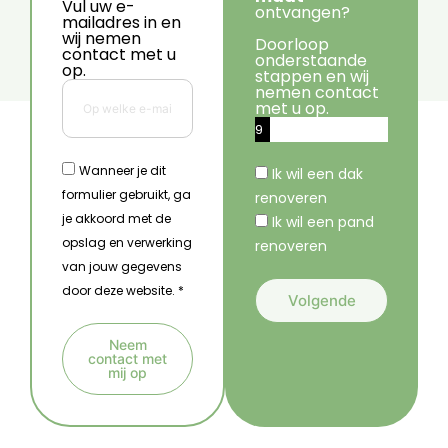
Vul uw e-
ontvangen?
mailadres in en
wij nemen
Doorloop
contact met u
onderstaande
op.
stappen en wij
nemen contact
met u op.
9
%
Wanneer je dit
Ik wil een dak
formulier gebruikt, ga
renoveren
je akkoord met de
Ik wil een pand
opslag en verwerking
renoveren
van jouw gegevens
door deze website. *
Volgende
A
Neem
l
contact met
mij op
t
A
e
l
r